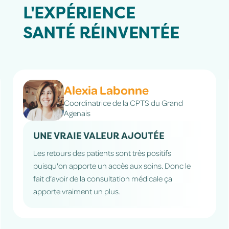
L'EXPÉRIENCE
SANTÉ
RÉINVENTÉE
Claire Bonnin
Sage-femme à Buzançais
ON SE RAPPROCHE AU PLUS PRÈS
DES PATIENTES QUI ONT EN
ERRANCE MÉDICALE
Le camion est équipé de façon optimale, j’ai pu
faire des consultations de qualité comme au
cabinet. Le plus gros avantage est qu’on se
rapproche au plus près des patientes qui ont en
errance médicale.