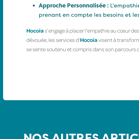
Approche Personnalisée :
L'empathi
prenant en compte les besoins et les
Hocoia
s'engage à placer l'empathie au cœur des
dévouée, les services d'
Hocoia
visent à transfor
se sente soutenu et compris dans son parcours d
NOS AUTRES ARTIC