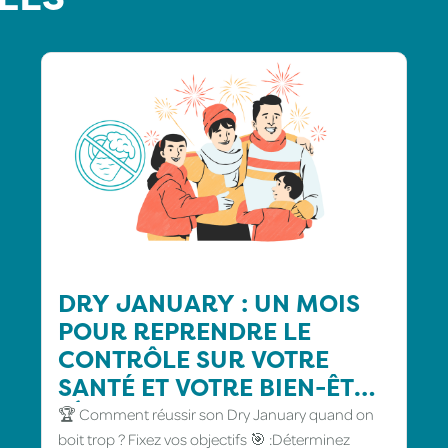
DRY JANUARY : UN MOIS
POUR REPRENDRE LE
CONTRÔLE SUR VOTRE
SANTÉ ET VOTRE BIEN-ÊTRE
🍸🚫
🏆 Comment réussir son Dry January quand on
boit trop ? Fixez vos objectifs 🎯 :Déterminez