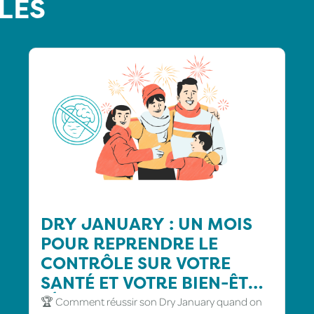
LES
DRY JANUARY : UN MOIS
POUR REPRENDRE LE
CONTRÔLE SUR VOTRE
SANTÉ ET VOTRE BIEN-ÊTRE
🍸🚫
🏆 Comment réussir son Dry January quand on