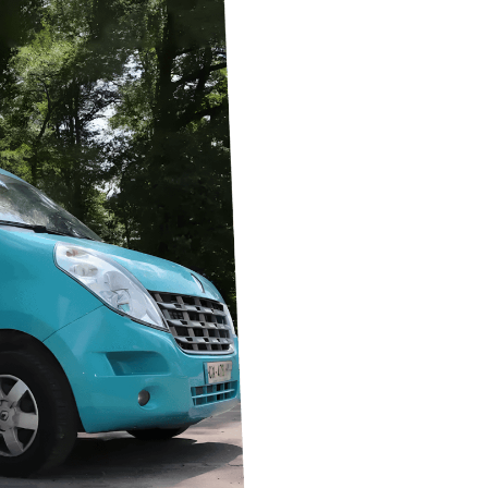
C'
Notre proposition de valeur 
Un cabinet mobile de moin
réaliser des consultations
Un environnement technol
dispositifs médicaux pou
Un logiciel unique qui fav
et professionnels de sant