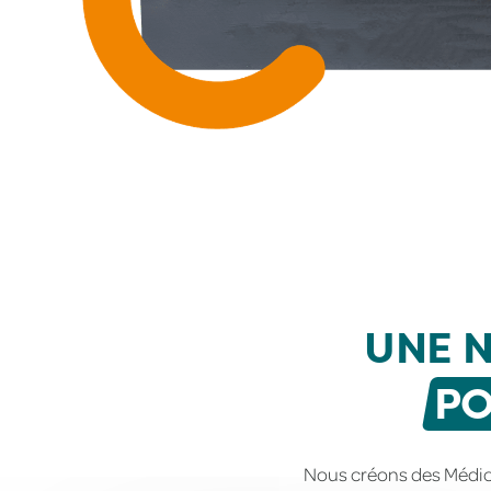
UNE 
PO
Nous créons des Médic