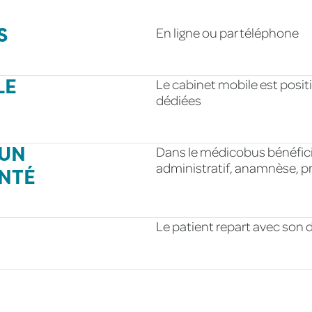
S
En ligne ou par téléphone
LE
Le cabinet mobile est posit
dédiées
 UN
Dans le médicobus bénéfici
administratif, anamnèse, p
NTÉ
Le patient repart avec son 