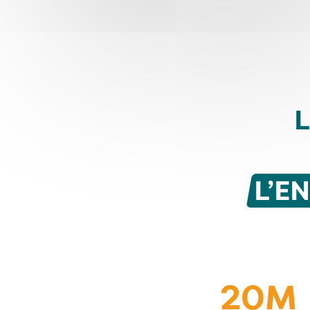
L
L’E
20M