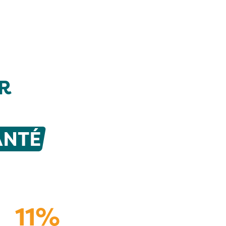
UR
ANTÉ
11%