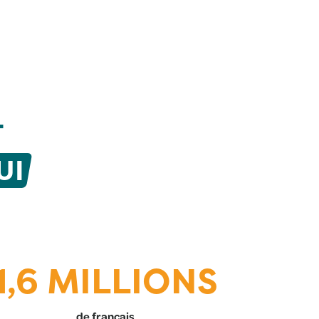
T
UI
1,6 MILLIONS
de français