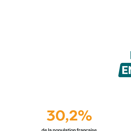
E
30,2%
de la population française