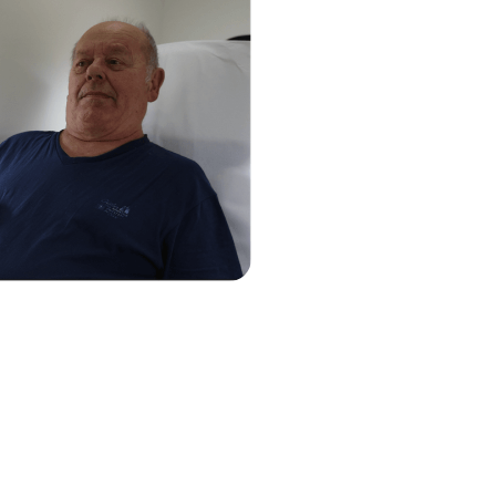
IMPACTANT
Une offre de santé coord
votre territoire ou lieu de 
Un accompagnement en pe
auprès du patient
Une réponse médicale ter