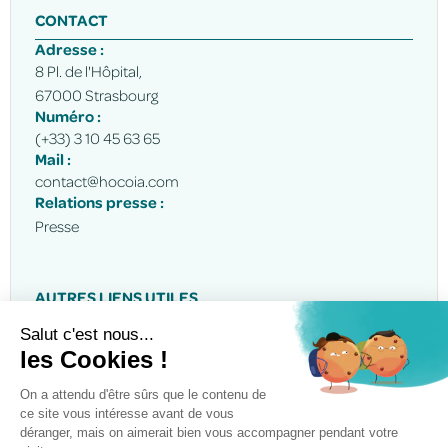
CONTACT
Adresse :
8 Pl. de l'Hôpital,
67000 Strasbourg
Numéro :
(+33) 3 10 45 63 65
Mail :
contact@hocoia.com
Relations presse :
Presse
AUTRES LIENS UTILES
Appels à projets
Demander une démo
© 2025 Hocoia - Tous droits reservés
Réalisé par
Afalence