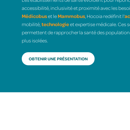
accessibilité, inclusivité et proximité avec les beso
Médicobus
et le
Mammobus
, Hocoia redéfinit l'
ac
mobilité,
technologie
et expertise médicale. Ces 
permettent de rapprocher la santé des population
plus isolées.
OBTENIR UNE PRÉSENTATION