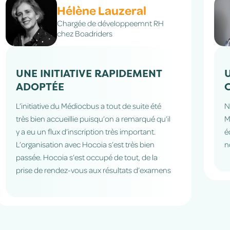
Dr Imad Chaaban
Président CPTS Grand Agenais
UNE ÉQUIPE ENGAGÉE À NOS
CÔTÉS DÈS LE DÉPART
Nous avons fait confiance à une start-up.
l
Merci à Benoît Bourre, Gustavo et leurs
équipes qui ont accepté de se lancer avec
nous avec beaucoup d'enthousiasme.
ns