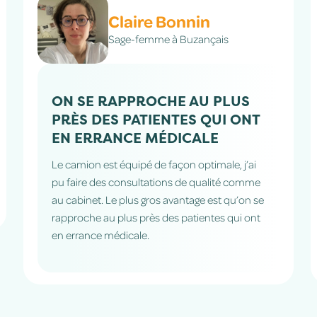
Hélène Lauzeral
Chargée de développeemnt RH
chez Boadriders
LUS
UNE INITIATIVE RAPIDEMENT
 ONT
ADOPTÉE
L’initiative du Médiocbus a tout de suite été
très bien accueillie puisqu’on a remarqué qu’i
, j’ai
y a eu un flux d’inscription très important.
é comme
L’organisation avec Hocoia s’est très bien
qu’on se
passée. Hocoia s’est occupé de tout, de la
qui ont
prise de rendez-vous aux résultats d’exame