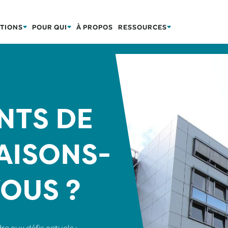
TIONS
POUR QUI
À PROPOS
RESSOURCES
NTS DE
AISONS-
OUS ?
e aux défis actuels :