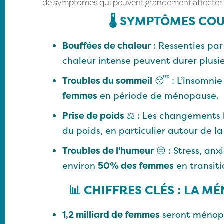
de symptômes qui peuvent grandement affecter la
🌡️ SYMPTÔMES CO
Bouffées de chaleur
: Ressenties pa
chaleur intense peuvent durer plusie
Troubles du sommeil
😴 : L’insomnie 
femmes
en période de ménopause.
Prise de poids
⚖️ : Les changements
du poids, en particulier autour de la 
Troubles de l'humeur
😔 : Stress, anx
environ
50% des femmes
en transit
📊 CHIFFRES CLÉS : LA 
1,2 milliard de femmes
seront ménopa