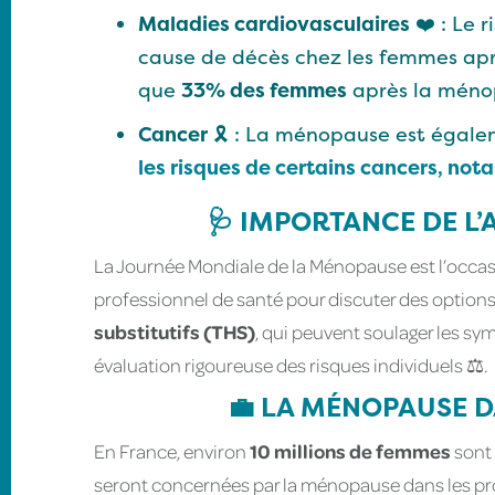
Maladies cardiovasculaires
❤️ : Le 
cause de décès chez les femmes ap
que
33% des femmes
après la méno
Cancer
🎗️ : La ménopause est égale
les risques de certains cancers, not
🩺 IMPORTANCE DE 
La Journée Mondiale de la Ménopause est l’occas
professionnel de santé pour discuter des optio
substitutifs (THS)
, qui peuvent soulager les s
évaluation rigoureuse des risques individuels ⚖️.
💼 LA MÉNOPAUSE D
En France, environ
10 millions de femmes
sont 
seront concernées par la ménopause dans les pro