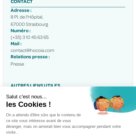
CONTACT
Adresse :
8 Pl. de l'Hôpital,
67000 Strasbourg
Numéro :
(+33) 3 10 45 63 65
Mail :
contact@hocoia.com
Relations presse :
Presse
AUTRES LIENS UTILES
Appels à projets
Demander une démo
© 2025 Hocoia - Tous droits reservés
Réalisé par
Afalence
Politique de confidentialité