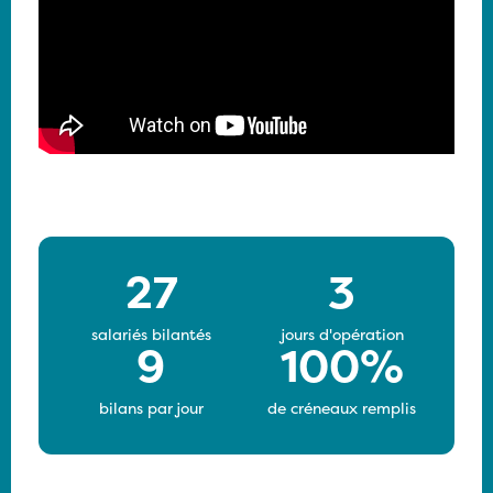
27
3
salariés bilantés
jours d'opération
9
100%
bilans par jour
de créneaux remplis