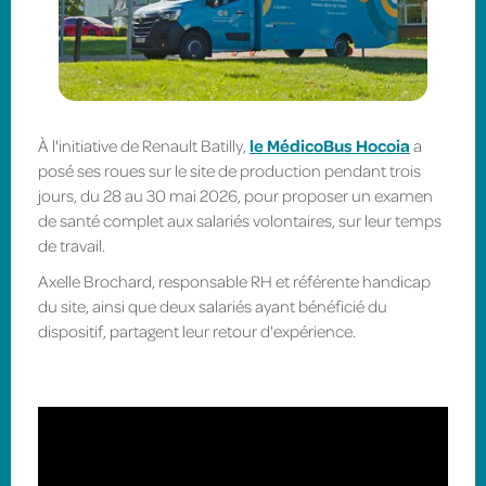
À l'initiative de Renault Batilly,
le MédicoBus Hocoia
a
posé ses roues sur le site de production pendant trois
jours, du 28 au 30 mai 2026, pour proposer un examen
de santé complet aux salariés volontaires, sur leur temps
de travail.
Axelle Brochard, responsable RH et référente handicap
du site, ainsi que deux salariés ayant bénéficié du
dispositif, partagent leur retour d'expérience.