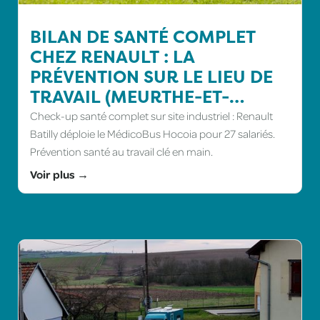
BILAN DE SANTÉ COMPLET
CHEZ RENAULT : LA
PRÉVENTION SUR LE LIEU DE
TRAVAIL (MEURTHE-ET-
MOSELLE)
Check-up santé complet sur site industriel : Renault
Batilly déploie le MédicoBus Hocoia pour 27 salariés.
Prévention santé au travail clé en main.
Voir plus →